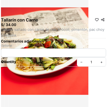
Tallarín con Carne
S/ 34.00
Tallarín saltado con carne de res, brócoli, pimentón, pac choy 
y cebolla.
Comentarios adicionales
Optional
Quantity
–
+