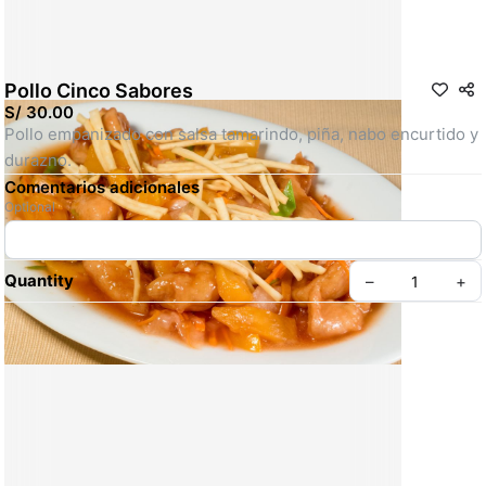
Pollo Cinco Sabores
S/ 30.00
Pollo empanizado con salsa tamarindo, piña, nabo encurtido y 
durazno.
Comentarios adicionales
Optional
Quantity
–
+