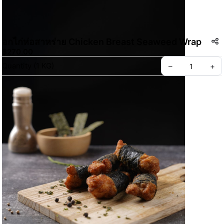
อกไก่ห่อสาหร่าย Chicken Breast Seaweed Wrap
฿270.00
Quantity
(
1
KG
)
–
+
Create your Take App