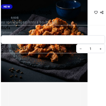
NEW
សសៃ​កែង​មាន់​បំពង់​ហឹរ (បែបកូរ៉េ)
5.50$
6.50$
រយៈពេលរៀបចំជូនប្រហែល ៖ ១០-២០ នាទី
ចំណាំ៖
Optional
Quantity
(
1
QTY
)
–
+