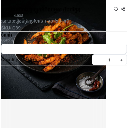
ក្រញំ​នាគ​បំពង​ ក្រឡុក​អំបិល​ម្ទេស (បែបខ្មែរ)
3.30$
4.90$
រយៈពេលរៀបចំជូនប្រហែល ៖ ១០-២០ នាទី
SKU: G89
ចំណាំ៖
Optional
Quantity
(
1
QTY
)
–
+