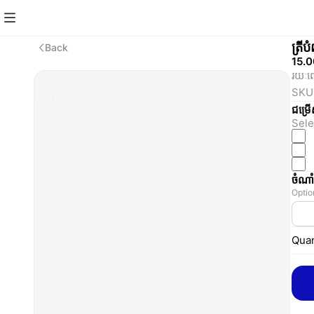
ត្រី
Back
15.
រយៈព
SKU
ជម្រ
Sele
ចំណា
Optio
Quan