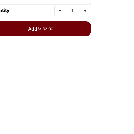
tity
–
+
Add
S/ 32.00