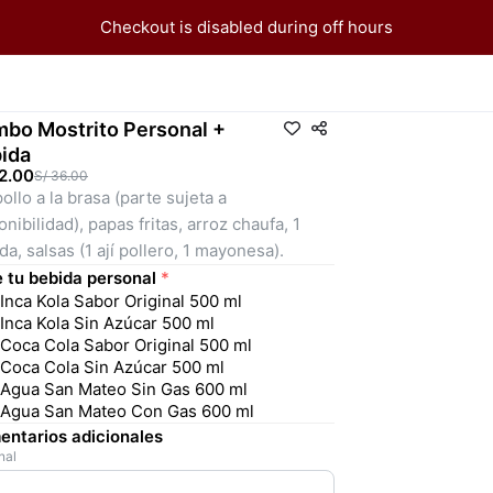
Checkout is disabled during off hours
bo Mostrito Personal +
ida
2.00
S/ 36.00
pollo a la brasa (parte sujeta a 
onibilidad), papas fritas, arroz chaufa, 1 
da, salsas (1 ají pollero, 1 mayonesa).
e tu bebida personal
*
Inca Kola Sabor Original 500 ml
Inca Kola Sin Azúcar 500 ml
Coca Cola Sabor Original 500 ml
Coca Cola Sin Azúcar 500 ml
Agua San Mateo Sin Gas 600 ml
Agua San Mateo Con Gas 600 ml
ntarios adicionales
nal