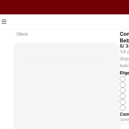
Com
Back
Beb
S/ 3
1/4 
disp
bebi
Elig
Come
Optio