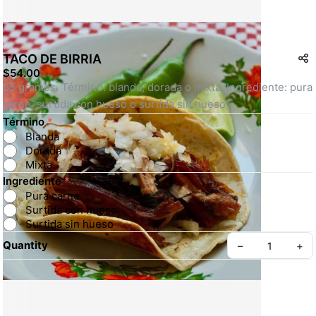
TACO DE BIRRIA
$54.00
65 gramos. Término: blanda, dorada o mixta. Ingrediente: pura 
carne, surtida con hueso o surtida sin hueso
Término
*
Blanda
Dorada
Mixta
Ingrediente
*
Pura carne
Surtida con hueso
Surtida sin hueso
Quantity
–
+