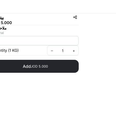
بيت
 5.000
ملاح
nal
tity
(
1
KG
)
–
+
Add
JOD 5.000